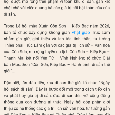
hội được mở rộng trên phạm vi toàn khu di sản, gắn kết
chặt chẽ với việc quảng bá các giá trị nổi bật toàn cầu của
di sản.
Trong Lễ hội mùa Xuân Côn Sơn – Kiếp Bạc năm 2026,
ban tổ chức xây dựng không gian
Phật giáo
Trúc Lâm
nhằm gìn giữ, giới thiệu và lan tỏa tinh thần, tư tưởng
Thiền phái Trúc Lâm gắn với các giá trị lịch sử – văn hóa
của Côn Sơn; mở rộng tuyến du lịch Côn Sơn – Kiếp Bạc –
Thanh Mai kết nối Yên Tử – Vĩnh Nghiêm; tổ chức Giải
bán Marathon “Côn Sơn, Kiếp Bạc – Hành trình di sản thế
giới”…
Đặc biệt, lần đầu tiên, khu di sản thế giới tổ chức “Ngày
hội sách di sản”. Đây là bước đổi mới trong cách tiếp cận
và phát huy giá trị di sản, đưa di sản đến với cộng đồng
thông qua con đường tri thức. Ngày hội góp phần giới
thiệu có hệ thống các giá trị lịch sử, văn hóa, tư tưởng gắn
với Côn Sơn – Kiếp Bạc và Thiền phái Trúc Lâm, qua đó