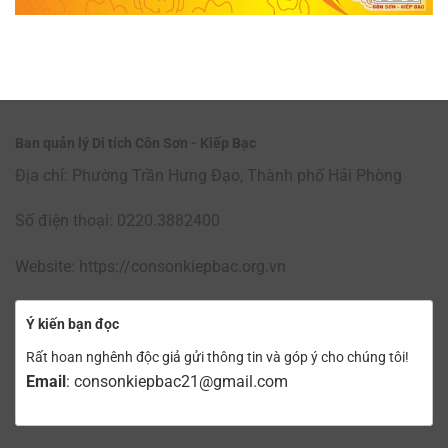
Ban quản lý Di tích Côn Sơn - Kiếp Bạc
Địa chỉ: Phường Trần Hưng Đạo, Thành phố Hải Phòng
Số điện thoại: 0220.3882400
Website: https://consonkiepbac.org.vn
Ý kiến bạn đọc
Rất hoan nghênh độc giả gửi thông tin và góp ý cho chúng tôi!
Email
: consonkiepbac21@gmail.com